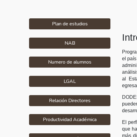
Plan de estudios
Int
NAB
Progra
el paí
Numero de alumnos
adminis
anális
al Est
LGAL
egresa
DODESU
Relación Directores
pueden
desarro
Productividad Académica
El per
que ha
más di